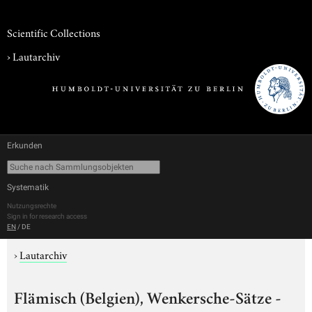
Scientific Collections
›
Lautarchiv
Erkunden
Systematik
Nutzungsrechte
Sign in for research access
EN
/
DE
›
Lautarchiv
Flämisch (Belgien), Wenkersche-Sätze -