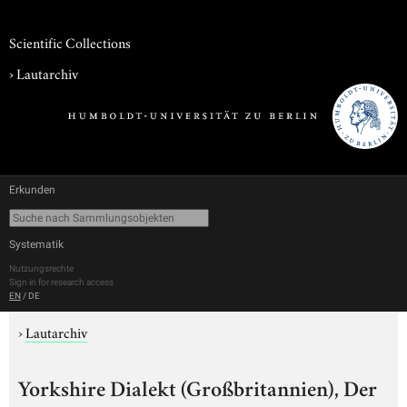
Scientific Collections
›
Lautarchiv
Erkunden
Systematik
Nutzungsrechte
Sign in for research access
EN
/
DE
›
Lautarchiv
Yorkshire Dialekt (Großbritannien), Der