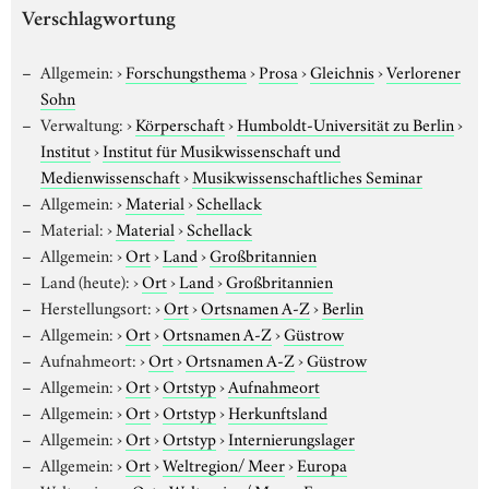
Verschlagwortung
Allgemein:
›
Forschungsthema
›
Prosa
›
Gleichnis
›
Verlorener
Sohn
Verwaltung:
›
Körperschaft
›
Humboldt-Universität zu Berlin
›
Institut
›
Institut für Musikwissenschaft und
Medienwissenschaft
›
Musikwissenschaftliches Seminar
Allgemein:
›
Material
›
Schellack
Material:
›
Material
›
Schellack
Allgemein:
›
Ort
›
Land
›
Großbritannien
Land (heute):
›
Ort
›
Land
›
Großbritannien
Herstellungsort:
›
Ort
›
Ortsnamen A-Z
›
Berlin
Allgemein:
›
Ort
›
Ortsnamen A-Z
›
Güstrow
Aufnahmeort:
›
Ort
›
Ortsnamen A-Z
›
Güstrow
Allgemein:
›
Ort
›
Ortstyp
›
Aufnahmeort
Allgemein:
›
Ort
›
Ortstyp
›
Herkunftsland
Allgemein:
›
Ort
›
Ortstyp
›
Internierungslager
Allgemein:
›
Ort
›
Weltregion/ Meer
›
Europa