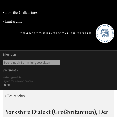
Scientific Collections
›
Lautarchiv
Erkunden
Systematik
Nutzungsrechte
Sign in for research access
EN
/
DE
›
Lautarchiv
Yorkshire Dialekt (Großbritannien), Der