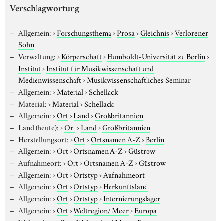
Verschlagwortung
Allgemein:
›
Forschungsthema
›
Prosa
›
Gleichnis
›
Verlorener
Sohn
Verwaltung:
›
Körperschaft
›
Humboldt-Universität zu Berlin
›
Institut
›
Institut für Musikwissenschaft und
Medienwissenschaft
›
Musikwissenschaftliches Seminar
Allgemein:
›
Material
›
Schellack
Material:
›
Material
›
Schellack
Allgemein:
›
Ort
›
Land
›
Großbritannien
Land (heute):
›
Ort
›
Land
›
Großbritannien
Herstellungsort:
›
Ort
›
Ortsnamen A-Z
›
Berlin
Allgemein:
›
Ort
›
Ortsnamen A-Z
›
Güstrow
Aufnahmeort:
›
Ort
›
Ortsnamen A-Z
›
Güstrow
Allgemein:
›
Ort
›
Ortstyp
›
Aufnahmeort
Allgemein:
›
Ort
›
Ortstyp
›
Herkunftsland
Allgemein:
›
Ort
›
Ortstyp
›
Internierungslager
Allgemein:
›
Ort
›
Weltregion/ Meer
›
Europa