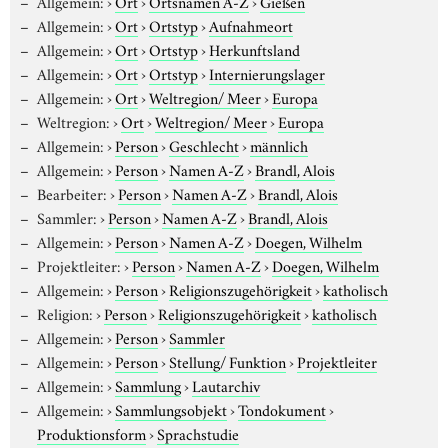
Allgemein:
›
Ort
›
Ortsnamen A-Z
›
Gießen
Allgemein:
›
Ort
›
Ortstyp
›
Aufnahmeort
Allgemein:
›
Ort
›
Ortstyp
›
Herkunftsland
Allgemein:
›
Ort
›
Ortstyp
›
Internierungslager
Allgemein:
›
Ort
›
Weltregion/ Meer
›
Europa
Weltregion:
›
Ort
›
Weltregion/ Meer
›
Europa
Allgemein:
›
Person
›
Geschlecht
›
männlich
Allgemein:
›
Person
›
Namen A-Z
›
Brandl, Alois
Bearbeiter:
›
Person
›
Namen A-Z
›
Brandl, Alois
Sammler:
›
Person
›
Namen A-Z
›
Brandl, Alois
Allgemein:
›
Person
›
Namen A-Z
›
Doegen, Wilhelm
Projektleiter:
›
Person
›
Namen A-Z
›
Doegen, Wilhelm
Allgemein:
›
Person
›
Religionszugehörigkeit
›
katholisch
Religion:
›
Person
›
Religionszugehörigkeit
›
katholisch
Allgemein:
›
Person
›
Sammler
Allgemein:
›
Person
›
Stellung/ Funktion
›
Projektleiter
Allgemein:
›
Sammlung
›
Lautarchiv
Allgemein:
›
Sammlungsobjekt
›
Tondokument
›
Produktionsform
›
Sprachstudie