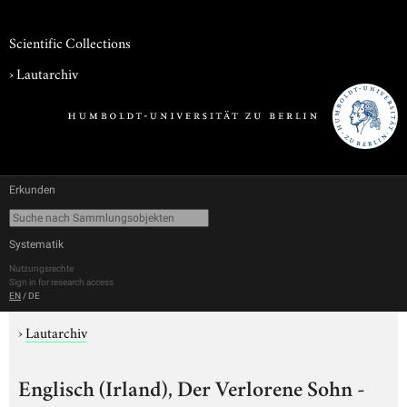
Scientific Collections
›
Lautarchiv
Erkunden
Systematik
Nutzungsrechte
Sign in for research access
EN
/
DE
›
Lautarchiv
Englisch (Irland), Der Verlorene Sohn -