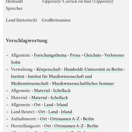
Herkunft
Tipperary/ Carrick on Suir (Tipperary)
Sprecher
Land (historisch)
Großbritannien
Verschlagwortung
Allgemein:
›
Forschungsthema
›
Prosa
›
Gleichnis
›
Verlorener
Sohn
Verwaltung:
›
Körperschaft
›
Humboldt-Universität zu Berlin
›
Institut
›
Institut für Musikwissenschaft und
Medienwissenschaft
›
Musikwissenschaftliches Seminar
Allgemein:
›
Material
›
Schellack
Material:
›
Material
›
Schellack
Allgemein:
›
Ort
›
Land
›
Irland
Land (heute):
›
Ort
›
Land
›
Irland
Aufnahmeort:
›
Ort
›
Ortsnamen A-Z
›
Berlin
Herstellungsort:
›
Ort
›
Ortsnamen A-Z
›
Berlin