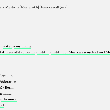
st/ Mestirux [Mesterukh] (Temerxans(k)ura)
k
›
vokal
›
einstimmig
-Universität zu Berlin
›
Institut
›
Institut für Musikwissenschaft und M
deration
Föderation
-Z
›
Berlin
hemnitz
›
Chemnitz
ort