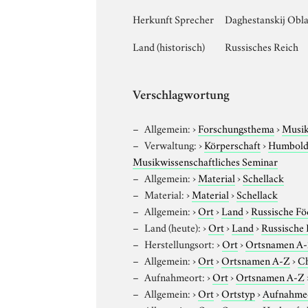
Herkunft Sprecher
Daghestanskij Obla
Land (historisch)
Russisches Reich
Verschlagwortung
Allgemein:
›
Forschungsthema
›
Musi
Verwaltung:
›
Körperschaft
›
Humboldt
Musikwissenschaftliches Seminar
Allgemein:
›
Material
›
Schellack
Material:
›
Material
›
Schellack
Allgemein:
›
Ort
›
Land
›
Russische Fö
Land (heute):
›
Ort
›
Land
›
Russische 
Herstellungsort:
›
Ort
›
Ortsnamen A
Allgemein:
›
Ort
›
Ortsnamen A-Z
›
C
Aufnahmeort:
›
Ort
›
Ortsnamen A-Z
Allgemein:
›
Ort
›
Ortstyp
›
Aufnahme