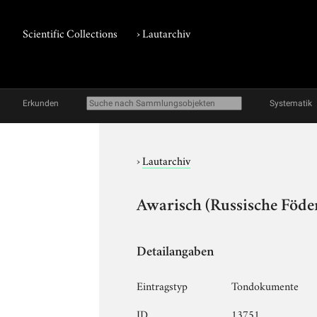
Scientific Collections
›
Lautarchiv
Erkunden
Systematik
›
Lautarchiv
Awarisch (Russische Föder
Detailangaben
Eintragstyp
Tondokumente
ID
13751