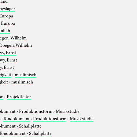
land
ngslager
Europa
›
Europa
nlich
egen, Wilhelm
Doegen, Wilhelm
wy, Ernst
wy, Ernst
, Ernst
igkeit
›
muslimisch
gkeit
›
muslimisch
on
›
Projektleiter
okument
›
Produktionsform
›
Musikstudie
›
Tondokument
›
Produktionsform
›
Musikstudie
okument
›
Schallplatte
Tondokument
›
Schallplatte