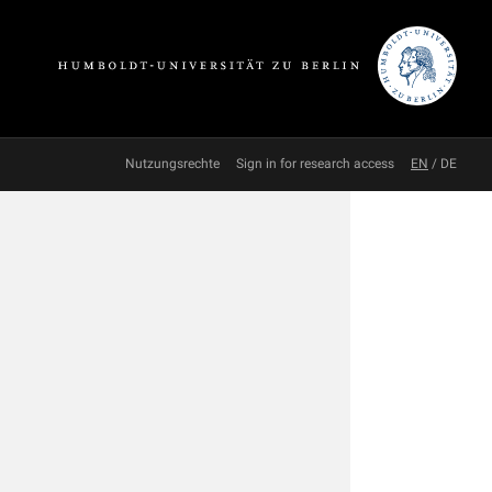
Nutzungsrechte
Sign in for research access
EN
/
DE