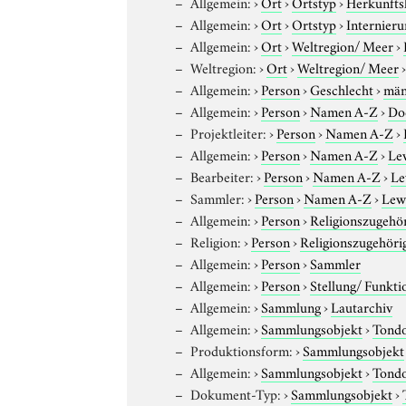
Allgemein:
›
Ort
›
Ortstyp
›
Herkunfts
Allgemein:
›
Ort
›
Ortstyp
›
Internieru
Allgemein:
›
Ort
›
Weltregion/ Meer
›
Weltregion:
›
Ort
›
Weltregion/ Meer
Allgemein:
›
Person
›
Geschlecht
›
män
Allgemein:
›
Person
›
Namen A-Z
›
Do
Projektleiter:
›
Person
›
Namen A-Z
›
Allgemein:
›
Person
›
Namen A-Z
›
Le
Bearbeiter:
›
Person
›
Namen A-Z
›
Le
Sammler:
›
Person
›
Namen A-Z
›
Lewy
Allgemein:
›
Person
›
Religionszugehör
Religion:
›
Person
›
Religionszugehöri
Allgemein:
›
Person
›
Sammler
Allgemein:
›
Person
›
Stellung/ Funkti
Allgemein:
›
Sammlung
›
Lautarchiv
Allgemein:
›
Sammlungsobjekt
›
Tond
Produktionsform:
›
Sammlungsobjekt
Allgemein:
›
Sammlungsobjekt
›
Tond
Dokument-Typ:
›
Sammlungsobjekt
›