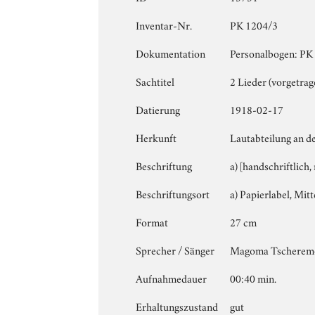
Inventar-Nr.
PK 1204/3
Dokumentation
Personalbogen: PK 1
Sachtitel
2 Lieder (vorgetrag
Datierung
1918-02-17
Herkunft
Lautabteilung an d
Beschriftung
a) [handschriftlich
Beschriftungsort
a) Papierlabel, Mitt
Format
27 cm
Sprecher / Sänger
Magoma Tschere
Aufnahmedauer
00:40 min.
Erhaltungszustand
gut