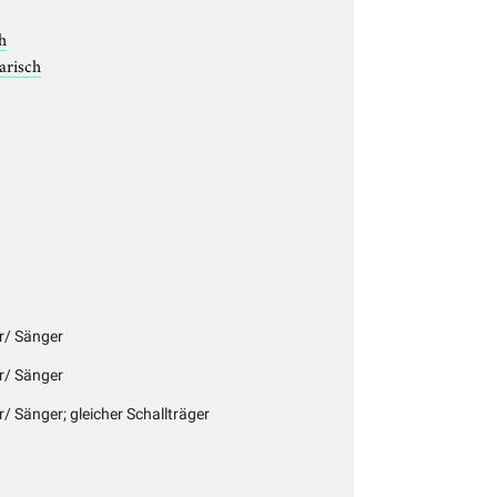
h
arisch
er/ Sänger
er/ Sänger
r/ Sänger; gleicher Schallträger