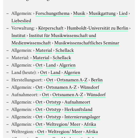
Allgemein:
›
Forschungsthema
›
Musik
›
Musikgattung
›
Lied
›
Liebeslied
Verwaltung:
›
Körperschaft
›
Humboldt-Universität zu Berlin
›
Institut
›
Institut für Musikwissenschaft und
Medienwissenschaft
›
Musikwissenschaftliches Seminar
Allgemein:
›
Material
›
Schellack
Material:
›
Material
›
Schellack
Allgemein:
›
Ort
›
Land
›
Algerien
Land (heute):
›
Ort
›
Land
›
Algerien
Herstellungsort:
›
Ort
›
Ortsnamen A-Z
›
Berlin
Allgemein:
›
Ort
›
Ortsnamen A-Z
›
Wünsdorf
Aufnahmeort:
›
Ort
›
Ortsnamen A-Z
›
Wünsdorf
Allgemein:
›
Ort
›
Ortstyp
›
Aufnahmeort
Allgemein:
›
Ort
›
Ortstyp
›
Herkunftsland
Allgemein:
›
Ort
›
Ortstyp
›
Internierungslager
Allgemein:
›
Ort
›
Weltregion/ Meer
›
Afrika
Weltregion:
›
Ort
›
Weltregion/ Meer
›
Afrika