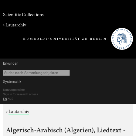
Scientific Collections
›
Lautarchiv
Erkunden
Systematik
Nutzungsrechte
Sign in for research access
EN
/
DE
›
Lautarchiv
Algerisch-Arabisch (Algerien), Liedtext -