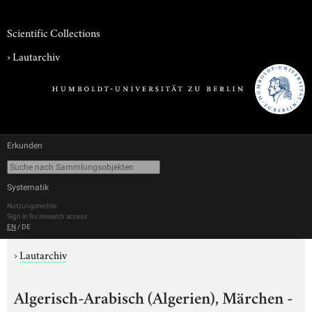
Scientific Collections
›
Lautarchiv
Erkunden
Systematik
Nutzungsrechte
Sign in for research access
EN
/
DE
›
Lautarchiv
Algerisch-Arabisch (Algerien), Märchen -