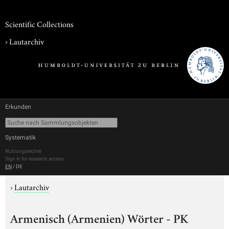
Scientific Collections
›
Lautarchiv
Erkunden
Systematik
Nutzungsrechte
Sign in for research access
EN
/
DE
›
Lautarchiv
Armenisch (Armenien) Wörter - PK