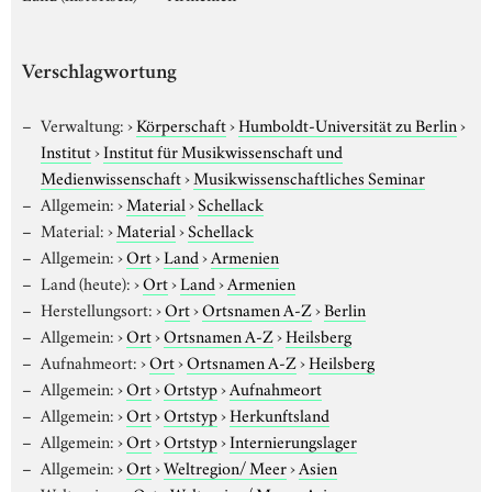
Verschlagwortung
Verwaltung:
›
Körperschaft
›
Humboldt-Universität zu Berlin
›
Institut
›
Institut für Musikwissenschaft und
Medienwissenschaft
›
Musikwissenschaftliches Seminar
Allgemein:
›
Material
›
Schellack
Material:
›
Material
›
Schellack
Allgemein:
›
Ort
›
Land
›
Armenien
Land (heute):
›
Ort
›
Land
›
Armenien
Herstellungsort:
›
Ort
›
Ortsnamen A-Z
›
Berlin
Allgemein:
›
Ort
›
Ortsnamen A-Z
›
Heilsberg
Aufnahmeort:
›
Ort
›
Ortsnamen A-Z
›
Heilsberg
Allgemein:
›
Ort
›
Ortstyp
›
Aufnahmeort
Allgemein:
›
Ort
›
Ortstyp
›
Herkunftsland
Allgemein:
›
Ort
›
Ortstyp
›
Internierungslager
Allgemein:
›
Ort
›
Weltregion/ Meer
›
Asien