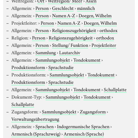
Weltregion:
›
Ort
›
Weltregion/ Meer
›
Asien
Allgemein:
›
Person
›
Geschlecht
›
männlich
Allgemein:
›
Person
›
Namen A-Z
›
Doegen, Wilhelm
Projektleiter:
›
Person
›
Namen A-Z
›
Doegen, Wilhelm
Allgemein:
›
Person
›
Religionszugehörigkeit
›
orthodox
Religion:
›
Person
›
Religionszugehörigkeit
›
orthodox
Allgemein:
›
Person
›
Stellung/ Funktion
›
Projektleiter
Allgemein:
›
Sammlung
›
Lautarchiv
Allgemein:
›
Sammlungsobjekt
›
Tondokument
›
Produktionsform
›
Sprachstudie
Produktionsform:
›
Sammlungsobjekt
›
Tondokument
›
Produktionsform
›
Sprachstudie
Allgemein:
›
Sammlungsobjekt
›
Tondokument
›
Schallplatte
Dokument-Typ:
›
Sammlungsobjekt
›
Tondokument
›
Schallplatte
Zugangsform:
›
Sammlungsobjekt
›
Zugangsform
›
Verwaltungsübertragung
Allgemein:
›
Sprachen
›
Indogermanische Sprachen
›
Armenisch (Sprachzweig)
›
Armenisch (Sprache)