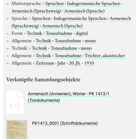
Muttersprache:
›
Sprachen
›
Indogermanische Sprachen
›
Armenisch (Sprachzweig)
›
Armenisch (Sprache)
Sprache:
›
Sprachen
›
Indogermanische Sprachen
›
Armenisch
(Sprachzweig)
›
Armenisch (Sprache)
Form:
›
Technik
›
Tonaufnahme
›
digital
Allgemein:
›
Technik
›
Tonaufnahme
›
mono
Technik:
›
Technik
›
Tonaufnahme
›
mono
Allgemein:
›
Technik
›
Tonaufnahme
›
Trichter, akustischer
Allgemein:
›
Zeitraum
›
Jahr
›
20. Jh.
›
1910
Verknüpfte Sammlungsobjekte
Armenisch (Armenien), Wörter - PK 1413/1
(Tondokumente)
PK1413_0001 (Schriftdokumente)