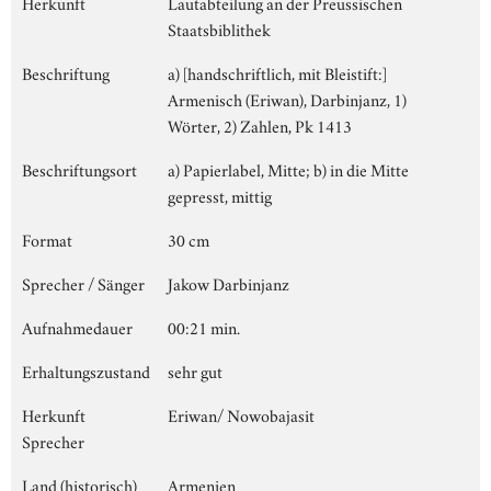
Herkunft
Lautabteilung an der Preussischen
Staatsbiblithek
Beschriftung
a) [handschriftlich, mit Bleistift:]
Armenisch (Eriwan), Darbinjanz, 1)
Wörter, 2) Zahlen, Pk 1413
Beschriftungsort
a) Papierlabel, Mitte; b) in die Mitte
gepresst, mittig
Format
30 cm
Sprecher / Sänger
Jakow Darbinjanz
Aufnahmedauer
00:21 min.
Erhaltungszustand
sehr gut
Herkunft
Eriwan/ Nowobajasit
Sprecher
Land (historisch)
Armenien