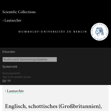
Scientific Collections
›
Lautarchiv
Erkunden
Systematik
Nutzungsrechte
Sign in for research access
EN
/
DE
›
Lautarchiv
Englisch, schottisches (Großbritannien),