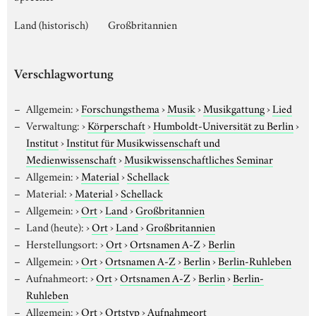
Land (historisch)
Großbritannien
Verschlagwortung
Allgemein:
›
Forschungsthema
›
Musik
›
Musikgattung
›
Lied
Verwaltung:
›
Körperschaft
›
Humboldt-Universität zu Berlin
›
Institut
›
Institut für Musikwissenschaft und
Medienwissenschaft
›
Musikwissenschaftliches Seminar
Allgemein:
›
Material
›
Schellack
Material:
›
Material
›
Schellack
Allgemein:
›
Ort
›
Land
›
Großbritannien
Land (heute):
›
Ort
›
Land
›
Großbritannien
Herstellungsort:
›
Ort
›
Ortsnamen A-Z
›
Berlin
Allgemein:
›
Ort
›
Ortsnamen A-Z
›
Berlin
›
Berlin-Ruhleben
Aufnahmeort:
›
Ort
›
Ortsnamen A-Z
›
Berlin
›
Berlin-
Ruhleben
Allgemein:
›
Ort
›
Ortstyp
›
Aufnahmeort