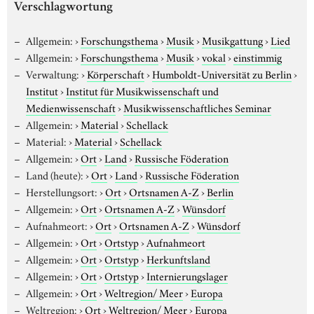
Verschlagwortung
Allgemein:
›
Forschungsthema
›
Musik
›
Musikgattung
›
Lied
Allgemein:
›
Forschungsthema
›
Musik
›
vokal
›
einstimmig
Verwaltung:
›
Körperschaft
›
Humboldt-Universität zu Berlin
›
Institut
›
Institut für Musikwissenschaft und
Medienwissenschaft
›
Musikwissenschaftliches Seminar
Allgemein:
›
Material
›
Schellack
Material:
›
Material
›
Schellack
Allgemein:
›
Ort
›
Land
›
Russische Föderation
Land (heute):
›
Ort
›
Land
›
Russische Föderation
Herstellungsort:
›
Ort
›
Ortsnamen A-Z
›
Berlin
Allgemein:
›
Ort
›
Ortsnamen A-Z
›
Wünsdorf
Aufnahmeort:
›
Ort
›
Ortsnamen A-Z
›
Wünsdorf
Allgemein:
›
Ort
›
Ortstyp
›
Aufnahmeort
Allgemein:
›
Ort
›
Ortstyp
›
Herkunftsland
Allgemein:
›
Ort
›
Ortstyp
›
Internierungslager
Allgemein:
›
Ort
›
Weltregion/ Meer
›
Europa
Weltregion:
›
Ort
›
Weltregion/ Meer
›
Europa