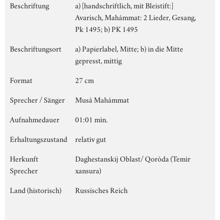
Beschriftung
a) [handschriftlich, mit Bleistift:]
Avarisch, Mahámmat: 2 Lieder, Gesang,
Pk 1495; b) PK 1495
Beschriftungsort
a) Papierlabel, Mitte; b) in die Mitte
gepresst, mittig
Format
27 cm
Sprecher / Sänger
Musá Mahámmat
Aufnahmedauer
01:01 min.
Erhaltungszustand
relativ gut
Herkunft
Daghestanskij Oblast/ Qoròda (Temir
Sprecher
xansura)
Land (historisch)
Russisches Reich