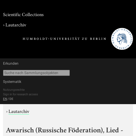
Scientific Collections
›
Lautarchiv
Erkunden
Systematik
Nutzungsrechte
Sign in for research access
EN
/
DE
›
Lautarchiv
Awarisch (Russische Föderation), Lied -