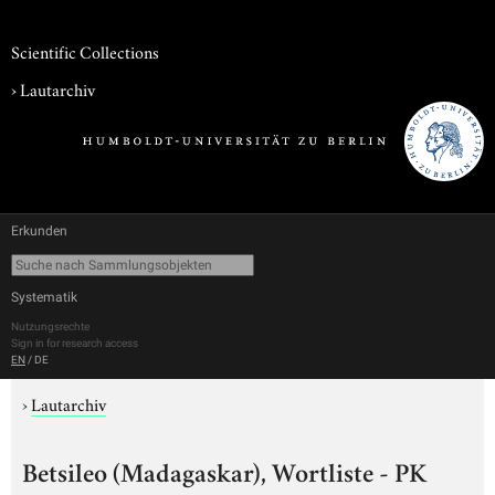
Scientific Collections
›
Lautarchiv
Erkunden
Systematik
Nutzungsrechte
Sign in for research access
EN
/
DE
›
Lautarchiv
Betsileo (Madagaskar), Wortliste - PK