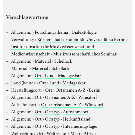
Verschlagwortung
Allgemein:
›
Forschungsthema
›
Dialektologie
Verwaltung:
›
Körperschaft
›
Humboldt-Universität zu Berlin
›
Institut
›
Institut für Musikwissenschaft und
Medienwissenschaft
›
Musikwissenschaftliches Seminar
Allgemein:
›
Material
›
Schellack
Material:
›
Material
›
Schellack
Allgemein:
›
Ort
›
Land
›
Madagaskar
Land (heute):
›
Ort
›
Land
›
Madagaskar
Herstellungsort:
›
Ort
›
Ortsnamen A-Z
›
Berlin
Allgemein:
›
Ort
›
Ortsnamen A-Z
›
Wünsdorf
Aufnahmeort:
›
Ort
›
Ortsnamen A-Z
›
Wünsdorf
Allgemein:
›
Ort
›
Ortstyp
›
Aufnahmeort
Allgemein:
›
Ort
›
Ortstyp
›
Herkunftsland
Allgemein:
›
Ort
›
Ortstyp
›
Internierungslager
Weltregion:
›
Ort
›
Weltregion/ Meer
›
Afrika