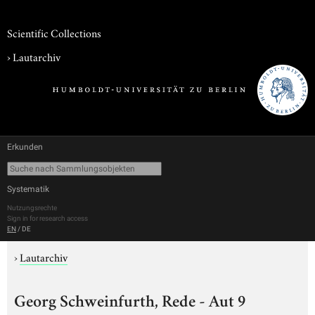
Scientific Collections
›
Lautarchiv
Erkunden
Systematik
Nutzungsrechte
Sign in for research access
EN
/
DE
›
Lautarchiv
Georg Schweinfurth, Rede - Aut 9