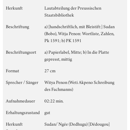
Herkunft
Lautabteilung der Preussischen
Staatsbibliothek
Beschriftung
a) [handschriftlich, mit Bleistift:] Sudan
(Bobo), Witja Penon: Wortliste, Zahlen,
Pk 1591; b) PK 1591
Beschriftungsort
a) Papierlabel, Mitte; b) In die Platte
gepresst, mittig
Format
27 cm
Sprecher / Sänger
Witya Penon (Weti Akpeno Schreibung
des Fachmanns)
Aufnahmedauer
02:22 min.
Erhaltungszustand
gut
Herkunft
Sudan/ Ngée (Dedhugu) [Dédougou]