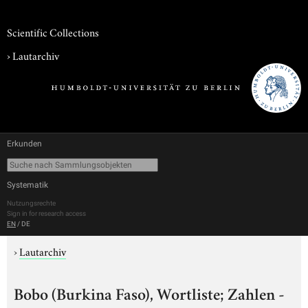
Scientific Collections
›
Lautarchiv
Erkunden
Systematik
Nutzungsrechte
Sign in for research access
EN
/
DE
›
Lautarchiv
Bobo (Burkina Faso), Wortliste; Zahlen -