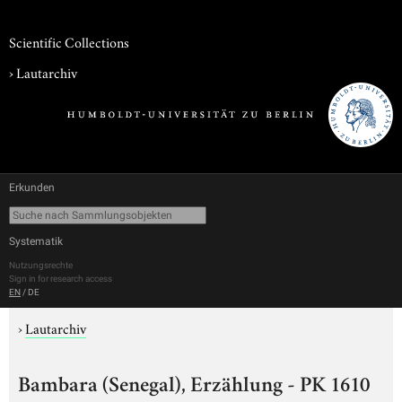
Scientific Collections
›
Lautarchiv
Erkunden
Systematik
Nutzungsrechte
Sign in for research access
EN
/
DE
›
Lautarchiv
Bambara (Senegal), Erzählung - PK 1610