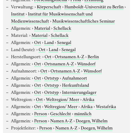
Verwaltung:
›
Körperschaft
›
Humboldt-Universität zu Berlin
›
Institut
›
Institut für Musikwissenschaft und
Medienwissenschaft
›
Musikwissenschaftliches Seminar
Allgemein:
›
Material
›
Schellack
Material:
›
Material
›
Schellack
Allgemein:
›
Ort
›
Land
›
Senegal
Land (heute):
›
Ort
›
Land
›
Senegal
Herstellungsort:
›
Ort
›
Ortsnamen A-Z
›
Berlin
Allgemein:
›
Ort
›
Ortsnamen A-Z
›
Wünsdorf
Aufnahmeort:
›
Ort
›
Ortsnamen A-Z
›
Wünsdorf
Allgemein:
›
Ort
›
Ortstyp
›
Aufnahmeort
Allgemein:
›
Ort
›
Ortstyp
›
Herkunftsland
Allgemein:
›
Ort
›
Ortstyp
›
Internierungslager
Weltregion:
›
Ort
›
Weltregion/ Meer
›
Afrika
Allgemein:
›
Ort
›
Weltregion/ Meer
›
Afrika
›
Westafrika
Allgemein:
›
Person
›
Geschlecht
›
männlich
Allgemein:
›
Person
›
Namen A-Z
›
Doegen, Wilhelm
Projektleiter:
›
Person
›
Namen A-Z
›
Doegen, Wilhelm