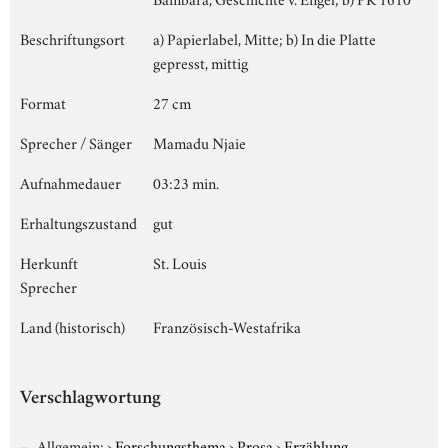
Beschriftungsort
a) Papierlabel, Mitte; b) In die Platte
gepresst, mittig
Format
27 cm
Sprecher / Sänger
Mamadu Njaie
Aufnahmedauer
03:23 min.
Erhaltungszustand
gut
Herkunft
St. Louis
Sprecher
Land (historisch)
Französisch-Westafrika
Verschlagwortung
Allgemein:
›
Forschungsthema
›
Prosa
›
Erzählung