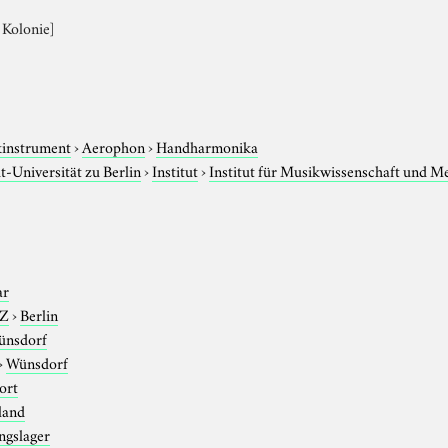
 Kolonie]
instrument
›
Aerophon
›
Handharmonika
-Universität zu Berlin
›
Institut
›
Institut für Musikwissenschaft und M
ar
-Z
›
Berlin
ünsdorf
›
Wünsdorf
ort
land
ngslager