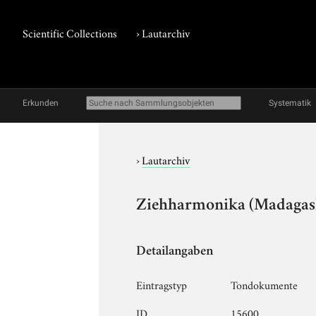
Scientific Collections
›
Lautarchiv
Erkunden
Systematik
›
Lautarchiv
Ziehharmonika (Madagask
Detailangaben
Eintragstyp
Tondokumente
ID
15600