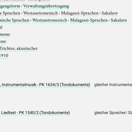
gangsform
›
Verwaltungsübertragung
e Sprachen
›
Westaustronesisch
›
Malagassi-Sprachen
›
Sakalave
sische Sprachen
›
Westaustronesisch
›
Malagassi-Sprachen
›
Sakalave
al
mono
ono
Trichter, akustischer
1910
 Instrumentalmusik - PK 1634/3 (Tondokumente)
gleicher Instrumenta
Liedtext - PK 1540/2 (Tondokumente)
gleicher Sprecher/ S