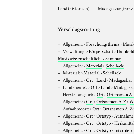
Land (historisch)
Madagaskar [franz.
Verschlagwortung
Allgemein:
›
Forschungsthema
›
Musik
Verwaltung:
›
Körperschaft
›
Humboldt
Musikwissenschaftliches Seminar
Allgemein:
›
Material
›
Schellack
Material:
›
Material
›
Schellack
Allgemein:
›
Ort
›
Land
›
Madagaskar
Land (heute):
›
Ort
›
Land
›
Madagask
Herstellungsort:
›
Ort
›
Ortsnamen A
Allgemein:
›
Ort
›
Ortsnamen A-Z
›
W
Aufnahmeort:
›
Ort
›
Ortsnamen A-Z
Allgemein:
›
Ort
›
Ortstyp
›
Aufnahme
Allgemein:
›
Ort
›
Ortstyp
›
Herkunfts
Allgemein:
›
Ort
›
Ortstyp
›
Internieru