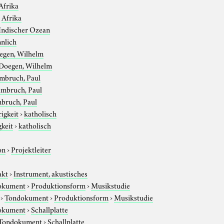
Afrika
›
Afrika
Indischer Ozean
nlich
egen, Wilhelm
Doegen, Wilhelm
mbruch, Paul
mbruch, Paul
bruch, Paul
igkeit
›
katholisch
gkeit
›
katholisch
on
›
Projektleiter
akt
›
Instrument, akustisches
okument
›
Produktionsform
›
Musikstudie
›
Tondokument
›
Produktionsform
›
Musikstudie
okument
›
Schallplatte
Tondokument
›
Schallplatte