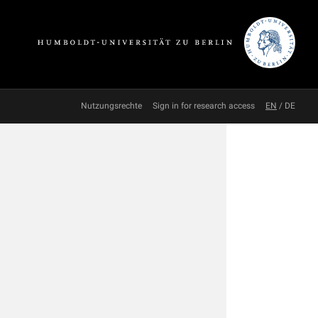
Nutzungsrechte
Sign in for research access
EN
/
DE