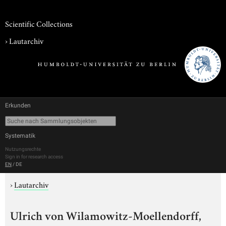
Scientific Collections
›
Lautarchiv
Erkunden
Systematik
Nutzungsrechte
Sign in for research access
EN
/
DE
›
Lautarchiv
Ulrich von Wilamowitz-Moellendorff,