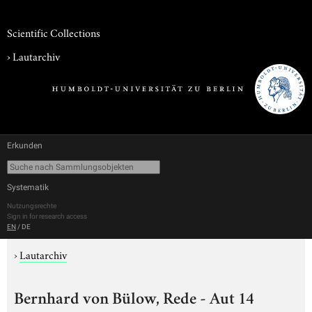
Scientific Collections
›
Lautarchiv
Erkunden
Systematik
Nutzungsrechte
Sign in for research access
EN
/
DE
›
Lautarchiv
Bernhard von Bülow, Rede - Aut 14