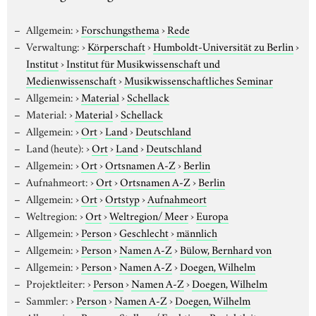
Allgemein:
›
Forschungsthema
›
Rede
Verwaltung:
›
Körperschaft
›
Humboldt-Universität zu Berlin
›
Institut
›
Institut für Musikwissenschaft und
Medienwissenschaft
›
Musikwissenschaftliches Seminar
Allgemein:
›
Material
›
Schellack
Material:
›
Material
›
Schellack
Allgemein:
›
Ort
›
Land
›
Deutschland
Land (heute):
›
Ort
›
Land
›
Deutschland
Allgemein:
›
Ort
›
Ortsnamen A-Z
›
Berlin
Aufnahmeort:
›
Ort
›
Ortsnamen A-Z
›
Berlin
Allgemein:
›
Ort
›
Ortstyp
›
Aufnahmeort
Weltregion:
›
Ort
›
Weltregion/ Meer
›
Europa
Allgemein:
›
Person
›
Geschlecht
›
männlich
Allgemein:
›
Person
›
Namen A-Z
›
Bülow, Bernhard von
Allgemein:
›
Person
›
Namen A-Z
›
Doegen, Wilhelm
Projektleiter:
›
Person
›
Namen A-Z
›
Doegen, Wilhelm
Sammler:
›
Person
›
Namen A-Z
›
Doegen, Wilhelm