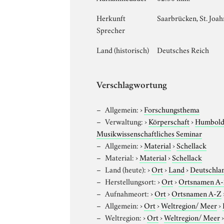
Herkunft
Saarbrücken, St. Joah
Sprecher
Land (historisch)
Deutsches Reich
Verschlagwortung
Allgemein:
›
Forschungsthema
Verwaltung:
›
Körperschaft
›
Humboldt
Musikwissenschaftliches Seminar
Allgemein:
›
Material
›
Schellack
Material:
›
Material
›
Schellack
Land (heute):
›
Ort
›
Land
›
Deutschla
Herstellungsort:
›
Ort
›
Ortsnamen A
Aufnahmeort:
›
Ort
›
Ortsnamen A-Z
Allgemein:
›
Ort
›
Weltregion/ Meer
›
Weltregion:
›
Ort
›
Weltregion/ Meer