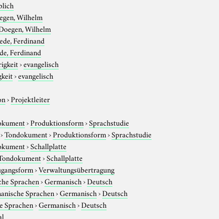
blich
egen, Wilhelm
Doegen, Wilhelm
ede, Ferdinand
de, Ferdinand
igkeit
›
evangelisch
gkeit
›
evangelisch
on
›
Projektleiter
okument
›
Produktionsform
›
Sprachstudie
›
Tondokument
›
Produktionsform
›
Sprachstudie
okument
›
Schallplatte
Tondokument
›
Schallplatte
gangsform
›
Verwaltungsübertragung
che Sprachen
›
Germanisch
›
Deutsch
anische Sprachen
›
Germanisch
›
Deutsch
e Sprachen
›
Germanisch
›
Deutsch
al