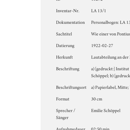
Inventar-Nr.
LA 13/1
Dokumentation
Personalbogen: LA 13 
Sachtitel
Wie einer von Pontius
Datierung
1922-02-27
Herkunft
Lautabteilung an der 
Beschriftung
a) [gedruckt:] Institu
Schöppel; b) [gedruck
Beschriftungsort
a) Papierlabel, Mitte; 
Format
30 cm
Sprecher /
Emilie Schöppel
Sänger
Aufnahmedauer
02:50 min.