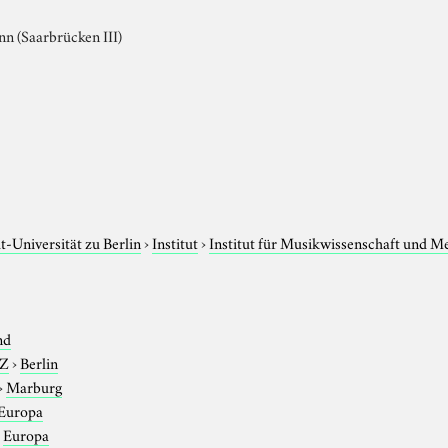
nn (Saarbrücken III)
-Universität zu Berlin
›
Institut
›
Institut für Musikwissenschaft und M
nd
-Z
›
Berlin
›
Marburg
Europa
›
Europa