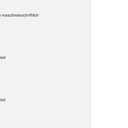
 maschinenschriftlich
Text
Text