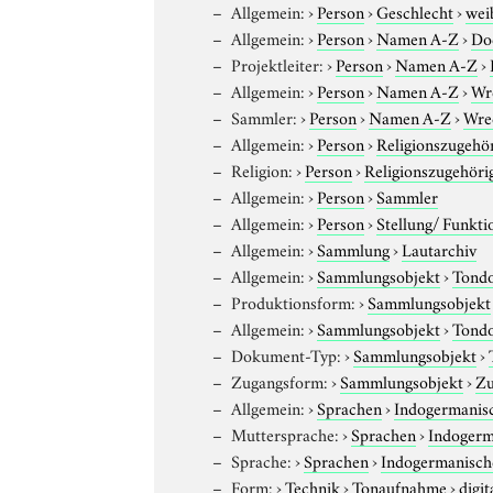
Allgemein:
›
Person
›
Geschlecht
›
wei
Allgemein:
›
Person
›
Namen A-Z
›
Do
Projektleiter:
›
Person
›
Namen A-Z
›
Allgemein:
›
Person
›
Namen A-Z
›
Wr
Sammler:
›
Person
›
Namen A-Z
›
Wre
Allgemein:
›
Person
›
Religionszugehör
Religion:
›
Person
›
Religionszugehöri
Allgemein:
›
Person
›
Sammler
Allgemein:
›
Person
›
Stellung/ Funkti
Allgemein:
›
Sammlung
›
Lautarchiv
Allgemein:
›
Sammlungsobjekt
›
Tond
Produktionsform:
›
Sammlungsobjekt
Allgemein:
›
Sammlungsobjekt
›
Tond
Dokument-Typ:
›
Sammlungsobjekt
›
Zugangsform:
›
Sammlungsobjekt
›
Zu
Allgemein:
›
Sprachen
›
Indogermanis
Muttersprache:
›
Sprachen
›
Indogerm
Sprache:
›
Sprachen
›
Indogermanisch
Form:
›
Technik
›
Tonaufnahme
›
digit