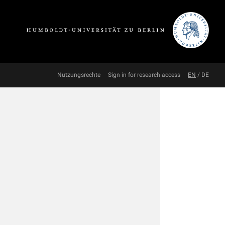
Nutzungsrechte
Sign in for research access
EN
/
DE