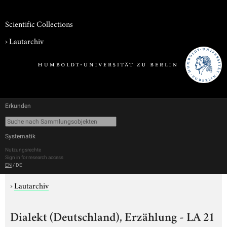
Scientific Collections
›
Lautarchiv
Erkunden
Systematik
Nutzungsrechte
Sign in for research access
EN
/
DE
›
Lautarchiv
Dialekt (Deutschland), Erzählung - LA 21