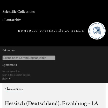
Scientific Collections
›
Lautarchiv
Erkunden
Systematik
Nutzungsrechte
Sign in for research access
EN
/
DE
›
Lautarchiv
Hessisch (Deutschland), Erzählung - LA