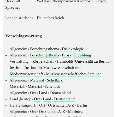
Herkunft
Wetzlar (Rheinprovinz)/ Krofdorf (Giessen)
Sprecher
Land (historisch)
Deutsches Reich
Verschlagwortung
Allgemein:
›
Forschungsthema
›
Dialektologie
Allgemein:
›
Forschungsthema
›
Prosa
›
Erzählung
Verwaltung:
›
Körperschaft
›
Humboldt-Universität zu Berlin
›
Institut
›
Institut für Musikwissenschaft und
Medienwissenschaft
›
Musikwissenschaftliches Seminar
Allgemein:
›
Material
›
Schellack
Material:
›
Material
›
Schellack
Allgemein:
›
Ort
›
Land
›
Deutschland
Land (heute):
›
Ort
›
Land
›
Deutschland
Herstellungsort:
›
Ort
›
Ortsnamen A-Z
›
Berlin
Allgemein:
›
Ort
›
Ortsnamen A-Z
›
Marburg