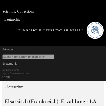
Scientific Collections
›
Lautarchiv
Erkunden
Systematik
Nutzungsrechte
Sign in for research access
EN
/
DE
›
Lautarchiv
Elsässisch (Frankreich), Erzählung - LA