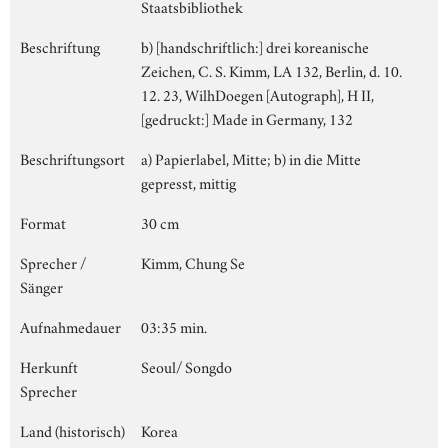
Staatsbibliothek
Beschriftung
b) [handschriftlich:] drei koreanische
Zeichen, C. S. Kimm, LA 132, Berlin, d. 10.
12. 23, WilhDoegen [Autograph], H II,
[gedruckt:] Made in Germany, 132
Beschriftungsort
a) Papierlabel, Mitte; b) in die Mitte
gepresst, mittig
Format
30 cm
Sprecher /
Kimm, Chung Se
Sänger
Aufnahmedauer
03:35 min.
Herkunft
Seoul/ Songdo
Sprecher
Land (historisch)
Korea