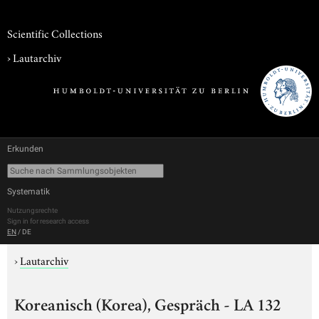
Scientific Collections
›
Lautarchiv
Erkunden
Systematik
Nutzungsrechte
Sign in for research access
EN
/
DE
›
Lautarchiv
Koreanisch (Korea), Gespräch - LA 132