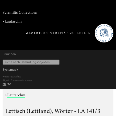
Scientific Collections
›
Lautarchiv
Erkunden
Systematik
Nutzungsrechte
Sign in for research access
EN
/
DE
›
Lautarchiv
Lettisch (Lettland), Wörter - LA 141/3