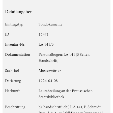
Detailangaben
Eintragstyp
Tondokumente
ID
16471
Inventar-Nr.
LA 141/3
Dokumentation
Personalbogen: LA 141 [3 Seiten
Handschrift]
Sachtitel
Musterwörter
Datierung
1924-04-08
Herkunft
Lautabteilung an der Preussischen
Staatsbibliothek
Beschriftung
b) [handschriftlich:] L.A 141, P. Schmidt.
Riga, d. 8. 4. 24, WilhDoegen [Autograph],