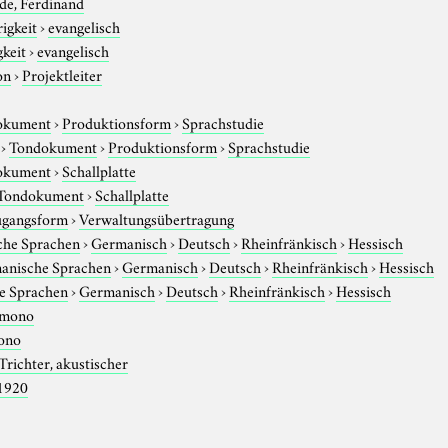
de, Ferdinand
igkeit
›
evangelisch
gkeit
›
evangelisch
on
›
Projektleiter
okument
›
Produktionsform
›
Sprachstudie
›
Tondokument
›
Produktionsform
›
Sprachstudie
okument
›
Schallplatte
Tondokument
›
Schallplatte
gangsform
›
Verwaltungsübertragung
che Sprachen
›
Germanisch
›
Deutsch
›
Rheinfränkisch
›
Hessisch
anische Sprachen
›
Germanisch
›
Deutsch
›
Rheinfränkisch
›
Hessisch
e Sprachen
›
Germanisch
›
Deutsch
›
Rheinfränkisch
›
Hessisch
mono
ono
Trichter, akustischer
1920