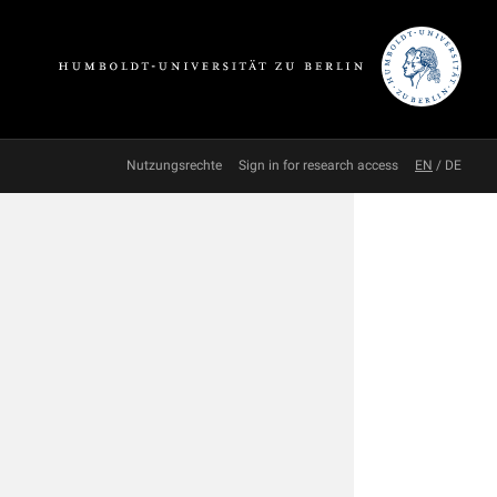
Nutzungsrechte
Sign in for research access
EN
/
DE