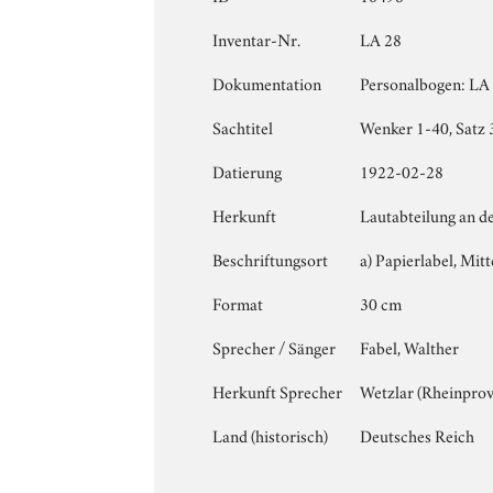
Inventar-Nr.
LA 28
Dokumentation
Personalbogen: LA 2
Sachtitel
Wenker 1-40, Satz 
Datierung
1922-02-28
Herkunft
Lautabteilung an d
Beschriftungsort
a) Papierlabel, Mitte
Format
30 cm
Sprecher / Sänger
Fabel, Walther
Herkunft Sprecher
Wetzlar (Rheinprov
Land (historisch)
Deutsches Reich