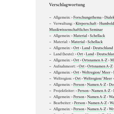
Verschlagwortung
Allgemein:
›
Forschungsthema
›
Diale
Verwaltung:
›
Körperschaft
›
Humboldt
Musikwissenschaftliches Seminar
Allgemein:
›
Material
›
Schellack
Material:
›
Material
›
Schellack
Allgemein:
›
Ort
›
Land
›
Deutschland
Land (heute):
›
Ort
›
Land
›
Deutschla
Allgemein:
›
Ort
›
Ortsnamen A-Z
›
M
Aufnahmeort:
›
Ort
›
Ortsnamen A-Z
Allgemein:
›
Ort
›
Weltregion/ Meer
›
Weltregion:
›
Ort
›
Weltregion/ Meer
Allgemein:
›
Person
›
Namen A-Z
›
Do
Projektleiter:
›
Person
›
Namen A-Z
›
Allgemein:
›
Person
›
Namen A-Z
›
Wa
Bearbeiter:
›
Person
›
Namen A-Z
›
Wa
Allgemein:
›
Person
›
Namen A-Z
›
Wr