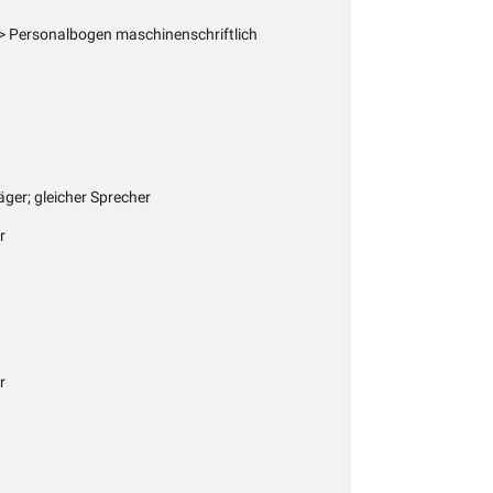
 Personalbogen maschinenschriftlich
räger; gleicher Sprecher
r
r