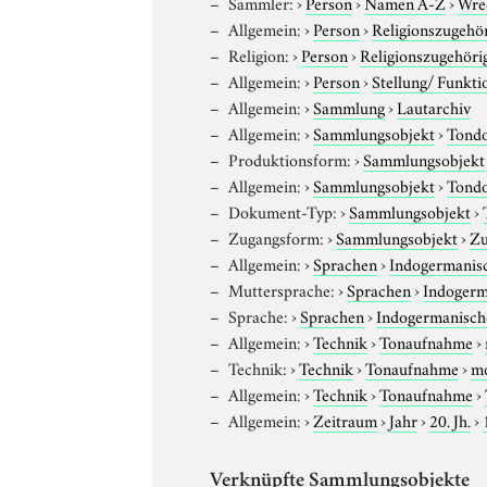
Sammler:
›
Person
›
Namen A-Z
›
Wre
Allgemein:
›
Person
›
Religionszugehör
Religion:
›
Person
›
Religionszugehöri
Allgemein:
›
Person
›
Stellung/ Funkti
Allgemein:
›
Sammlung
›
Lautarchiv
Allgemein:
›
Sammlungsobjekt
›
Tond
Produktionsform:
›
Sammlungsobjekt
Allgemein:
›
Sammlungsobjekt
›
Tond
Dokument-Typ:
›
Sammlungsobjekt
›
Zugangsform:
›
Sammlungsobjekt
›
Zu
Allgemein:
›
Sprachen
›
Indogermanis
Muttersprache:
›
Sprachen
›
Indogerm
Sprache:
›
Sprachen
›
Indogermanisch
Allgemein:
›
Technik
›
Tonaufnahme
›
Technik:
›
Technik
›
Tonaufnahme
›
m
Allgemein:
›
Technik
›
Tonaufnahme
›
Allgemein:
›
Zeitraum
›
Jahr
›
20. Jh.
›
Verknüpfte Sammlungsobjekte