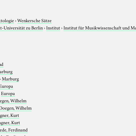
ktologie
›
Wenkersche Sätze
-Universität zu Berlin
›
Institut
›
Institut für Musikwissenschaft und M
nd
arburg
›
Marburg
Europa
›
Europa
egen, Wilhelm
Doegen, Wilhelm
gner, Kurt
gner, Kurt
ede, Ferdinand