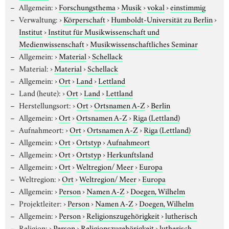
Allgemein:
›
Forschungsthema
›
Musik
›
vokal
›
einstimmig
Verwaltung:
›
Körperschaft
›
Humboldt-Universität zu Berlin
›
Institut
›
Institut für Musikwissenschaft und
Medienwissenschaft
›
Musikwissenschaftliches Seminar
Allgemein:
›
Material
›
Schellack
Material:
›
Material
›
Schellack
Allgemein:
›
Ort
›
Land
›
Lettland
Land (heute):
›
Ort
›
Land
›
Lettland
Herstellungsort:
›
Ort
›
Ortsnamen A-Z
›
Berlin
Allgemein:
›
Ort
›
Ortsnamen A-Z
›
Riga (Lettland)
Aufnahmeort:
›
Ort
›
Ortsnamen A-Z
›
Riga (Lettland)
Allgemein:
›
Ort
›
Ortstyp
›
Aufnahmeort
Allgemein:
›
Ort
›
Ortstyp
›
Herkunftsland
Allgemein:
›
Ort
›
Weltregion/ Meer
›
Europa
Weltregion:
›
Ort
›
Weltregion/ Meer
›
Europa
Allgemein:
›
Person
›
Namen A-Z
›
Doegen, Wilhelm
Projektleiter:
›
Person
›
Namen A-Z
›
Doegen, Wilhelm
Allgemein:
›
Person
›
Religionszugehörigkeit
›
lutherisch
Religion:
›
Person
›
Religionszugehörigkeit
›
lutherisch