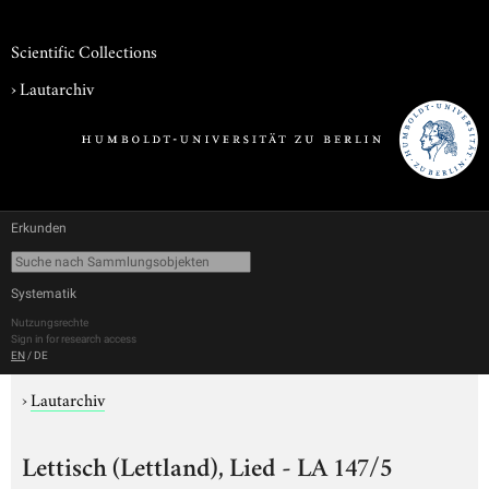
Scientific Collections
›
Lautarchiv
Erkunden
Systematik
Nutzungsrechte
Sign in for research access
EN
/
DE
›
Lautarchiv
Lettisch (Lettland), Lied - LA 147/5