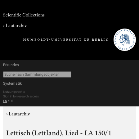
Scientific Collections
›
Lautarchiv
Erkunden
Systematik
Nutzungsrechte
Sign in for research access
EN
/
DE
›
Lautarchiv
Lettisch (Lettland), Lied - LA 150/1