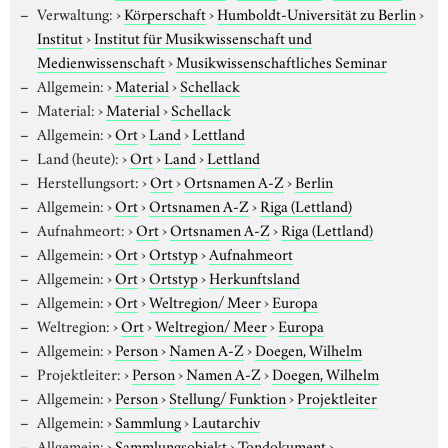
Verwaltung:
›
Körperschaft
›
Humboldt-Universität zu Berlin
›
Institut
›
Institut für Musikwissenschaft und
Medienwissenschaft
›
Musikwissenschaftliches Seminar
Allgemein:
›
Material
›
Schellack
Material:
›
Material
›
Schellack
Allgemein:
›
Ort
›
Land
›
Lettland
Land (heute):
›
Ort
›
Land
›
Lettland
Herstellungsort:
›
Ort
›
Ortsnamen A-Z
›
Berlin
Allgemein:
›
Ort
›
Ortsnamen A-Z
›
Riga (Lettland)
Aufnahmeort:
›
Ort
›
Ortsnamen A-Z
›
Riga (Lettland)
Allgemein:
›
Ort
›
Ortstyp
›
Aufnahmeort
Allgemein:
›
Ort
›
Ortstyp
›
Herkunftsland
Allgemein:
›
Ort
›
Weltregion/ Meer
›
Europa
Weltregion:
›
Ort
›
Weltregion/ Meer
›
Europa
Allgemein:
›
Person
›
Namen A-Z
›
Doegen, Wilhelm
Projektleiter:
›
Person
›
Namen A-Z
›
Doegen, Wilhelm
Allgemein:
›
Person
›
Stellung/ Funktion
›
Projektleiter
Allgemein:
›
Sammlung
›
Lautarchiv
Allgemein:
›
Sammlungsobjekt
›
Tondokument
›