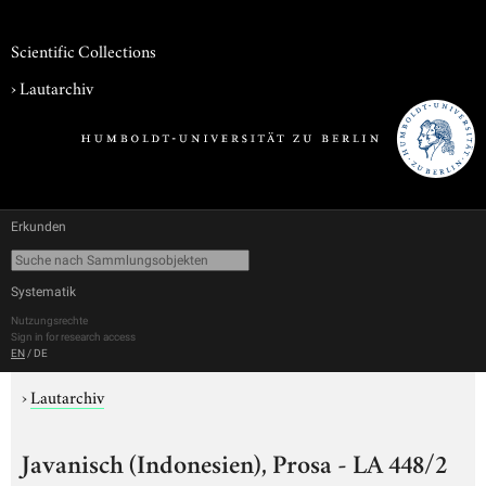
Scientific Collections
›
Lautarchiv
Erkunden
Systematik
Nutzungsrechte
Sign in for research access
EN
/
DE
›
Lautarchiv
Javanisch (Indonesien), Prosa - LA 448/2