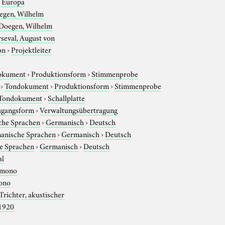
›
Europa
egen, Wilhelm
Doegen, Wilhelm
seval, August von
on
›
Projektleiter
okument
›
Produktionsform
›
Stimmenprobe
›
Tondokument
›
Produktionsform
›
Stimmenprobe
Tondokument
›
Schallplatte
gangsform
›
Verwaltungsübertragung
che Sprachen
›
Germanisch
›
Deutsch
anische Sprachen
›
Germanisch
›
Deutsch
e Sprachen
›
Germanisch
›
Deutsch
al
mono
ono
Trichter, akustischer
1920