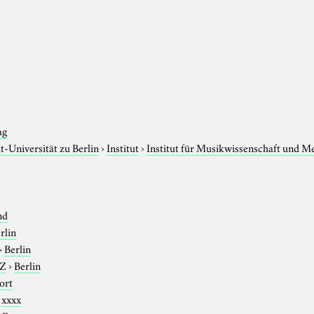
ag
-Universität zu Berlin
›
Institut
›
Institut für Musikwissenschaft und M
nd
rlin
›
Berlin
-Z
›
Berlin
ort
›
xxxx