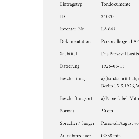
Eintragstyp
Tondokumente
ID
21070
Inventar-Nr.
LA 643
Dokumentation
Personalbogen LA 64
Sachtitel
Das Parseval Lusfts
Datierung
1926-05-15
Beschriftung
a) [handschriftlich,
Berlin 15. 5.1926, 
Beschriftungsort
a) Papierlabel, Mitte
Format
30 cm
Sprecher / Sänger
Parseval, August v
Aufnahmedauer
02:38 min.