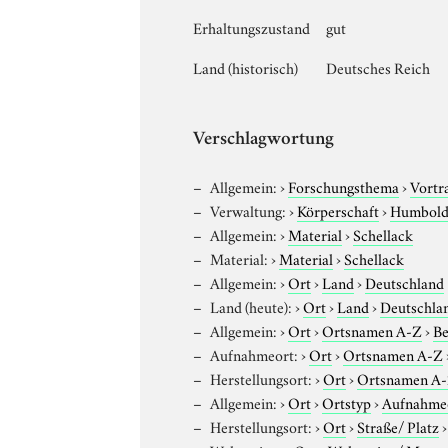
Erhaltungszustand
gut
Land (historisch)
Deutsches Reich
Verschlagwortung
Allgemein:
›
Forschungsthema
›
Vortr
Verwaltung:
›
Körperschaft
›
Humboldt
Allgemein:
›
Material
›
Schellack
Material:
›
Material
›
Schellack
Allgemein:
›
Ort
›
Land
›
Deutschland
Land (heute):
›
Ort
›
Land
›
Deutschla
Allgemein:
›
Ort
›
Ortsnamen A-Z
›
Be
Aufnahmeort:
›
Ort
›
Ortsnamen A-Z
Herstellungsort:
›
Ort
›
Ortsnamen A
Allgemein:
›
Ort
›
Ortstyp
›
Aufnahme
Herstellungsort:
›
Ort
›
Straße/ Platz