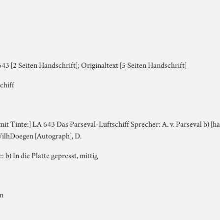
3 [2 Seiten Handschrift]; Originaltext [5 Seiten Handschrift]
chiff
 mit Tinte:] LA 643 Das Parseval-Luftschiff Sprecher: A. v. Parseval b) [ha
WilhDoegen [Autograph], D.
: b) In die Platte gepresst, mittig
on