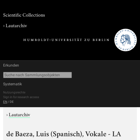
Scientific Collections
›
Lautarchiv
Erkunden
Systematik
Nutzungsrechte
Sign in for research access
EN
/
DE
›
Lautarchiv
de Baeza, Luis (Spanisch), Vokale - LA