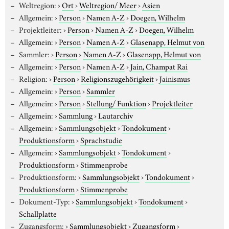
Weltregion:
›
Ort
›
Weltregion/ Meer
›
Asien
Allgemein:
›
Person
›
Namen A-Z
›
Doegen, Wilhelm
Projektleiter:
›
Person
›
Namen A-Z
›
Doegen, Wilhelm
Allgemein:
›
Person
›
Namen A-Z
›
Glasenapp, Helmut von
Sammler:
›
Person
›
Namen A-Z
›
Glasenapp, Helmut von
Allgemein:
›
Person
›
Namen A-Z
›
Jain, Champat Rai
Religion:
›
Person
›
Religionszugehörigkeit
›
Jainismus
Allgemein:
›
Person
›
Sammler
Allgemein:
›
Person
›
Stellung/ Funktion
›
Projektleiter
Allgemein:
›
Sammlung
›
Lautarchiv
Allgemein:
›
Sammlungsobjekt
›
Tondokument
›
Produktionsform
›
Sprachstudie
Allgemein:
›
Sammlungsobjekt
›
Tondokument
›
Produktionsform
›
Stimmenprobe
Produktionsform:
›
Sammlungsobjekt
›
Tondokument
›
Produktionsform
›
Stimmenprobe
Dokument-Typ:
›
Sammlungsobjekt
›
Tondokument
›
Schallplatte
Zugangsform:
›
Sammlungsobjekt
›
Zugangsform
›