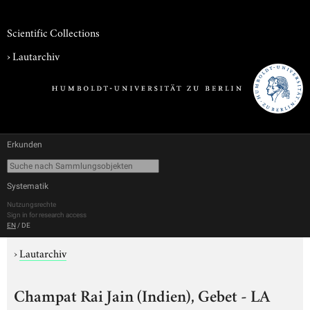
Scientific Collections
›
Lautarchiv
Erkunden
Systematik
Nutzungsrechte
Sign in for research access
EN
/
DE
›
Lautarchiv
Champat Rai Jain (Indien), Gebet - LA