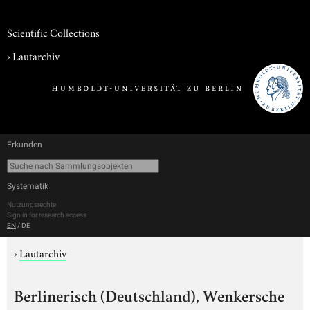
Scientific Collections
›
Lautarchiv
Erkunden
Systematik
Nutzungsrechte
Sign in for research access
EN
/
DE
›
Lautarchiv
Berlinerisch (Deutschland), Wenkersche