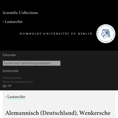
Scientific Collections
›
Lautarchiv
Erkunden
Systematik
Nutzungsrechte
Sign in for research access
EN
/
DE
›
Lautarchiv
Alemannisch (Deutschland), Wenkersche