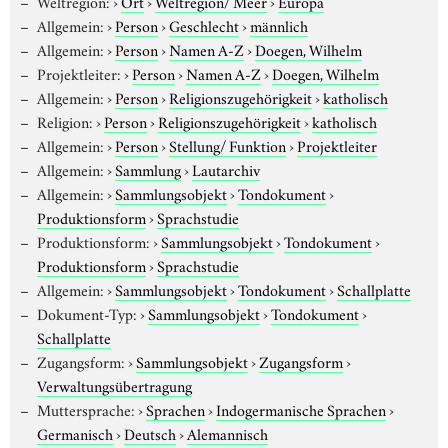
Weltregion:
›
Ort
›
Weltregion/ Meer
›
Europa
Allgemein:
›
Person
›
Geschlecht
›
männlich
Allgemein:
›
Person
›
Namen A-Z
›
Doegen, Wilhelm
Projektleiter:
›
Person
›
Namen A-Z
›
Doegen, Wilhelm
Allgemein:
›
Person
›
Religionszugehörigkeit
›
katholisch
Religion:
›
Person
›
Religionszugehörigkeit
›
katholisch
Allgemein:
›
Person
›
Stellung/ Funktion
›
Projektleiter
Allgemein:
›
Sammlung
›
Lautarchiv
Allgemein:
›
Sammlungsobjekt
›
Tondokument
›
Produktionsform
›
Sprachstudie
Produktionsform:
›
Sammlungsobjekt
›
Tondokument
›
Produktionsform
›
Sprachstudie
Allgemein:
›
Sammlungsobjekt
›
Tondokument
›
Schallplatte
Dokument-Typ:
›
Sammlungsobjekt
›
Tondokument
›
Schallplatte
Zugangsform:
›
Sammlungsobjekt
›
Zugangsform
›
Verwaltungsübertragung
Muttersprache:
›
Sprachen
›
Indogermanische Sprachen
›
Germanisch
›
Deutsch
›
Alemannisch