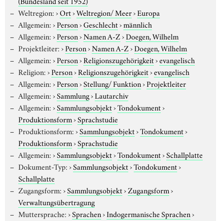
(Bundesland seit 1952)
Weltregion:
›
Ort
›
Weltregion/ Meer
›
Europa
Allgemein:
›
Person
›
Geschlecht
›
männlich
Allgemein:
›
Person
›
Namen A-Z
›
Doegen, Wilhelm
Projektleiter:
›
Person
›
Namen A-Z
›
Doegen, Wilhelm
Allgemein:
›
Person
›
Religionszugehörigkeit
›
evangelisch
Religion:
›
Person
›
Religionszugehörigkeit
›
evangelisch
Allgemein:
›
Person
›
Stellung/ Funktion
›
Projektleiter
Allgemein:
›
Sammlung
›
Lautarchiv
Allgemein:
›
Sammlungsobjekt
›
Tondokument
›
Produktionsform
›
Sprachstudie
Produktionsform:
›
Sammlungsobjekt
›
Tondokument
›
Produktionsform
›
Sprachstudie
Allgemein:
›
Sammlungsobjekt
›
Tondokument
›
Schallplatte
Dokument-Typ:
›
Sammlungsobjekt
›
Tondokument
›
Schallplatte
Zugangsform:
›
Sammlungsobjekt
›
Zugangsform
›
Verwaltungsübertragung
Muttersprache:
›
Sprachen
›
Indogermanische Sprachen
›