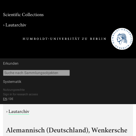
Scientific Collections
›
Lautarchiv
Erkunden
Systematik
Nutzungsrechte
Sign in for research access
EN
/
DE
›
Lautarchiv
Alemannisch (Deutschland), Wenkersche