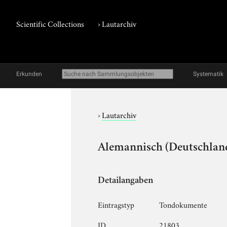
Scientific Collections
›
Lautarchiv
Erkunden
Systematik
›
Lautarchiv
Alemannisch (Deutschland
Detailangaben
Eintragstyp
Tondokumente
ID
21803