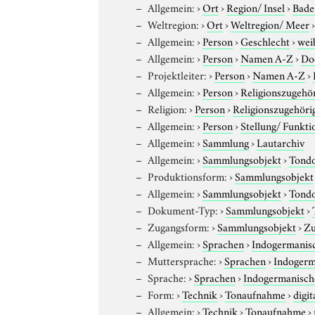
Allgemein:
›
Ort
›
Region/ Insel
›
Bade
Weltregion:
›
Ort
›
Weltregion/ Meer
Allgemein:
›
Person
›
Geschlecht
›
wei
Allgemein:
›
Person
›
Namen A-Z
›
Do
Projektleiter:
›
Person
›
Namen A-Z
›
Allgemein:
›
Person
›
Religionszugehör
Religion:
›
Person
›
Religionszugehöri
Allgemein:
›
Person
›
Stellung/ Funkti
Allgemein:
›
Sammlung
›
Lautarchiv
Allgemein:
›
Sammlungsobjekt
›
Tond
Produktionsform:
›
Sammlungsobjekt
Allgemein:
›
Sammlungsobjekt
›
Tond
Dokument-Typ:
›
Sammlungsobjekt
›
Zugangsform:
›
Sammlungsobjekt
›
Zu
Allgemein:
›
Sprachen
›
Indogermanis
Muttersprache:
›
Sprachen
›
Indogerm
Sprache:
›
Sprachen
›
Indogermanisch
Form:
›
Technik
›
Tonaufnahme
›
digit
Allgemein:
›
Technik
›
Tonaufnahme
›