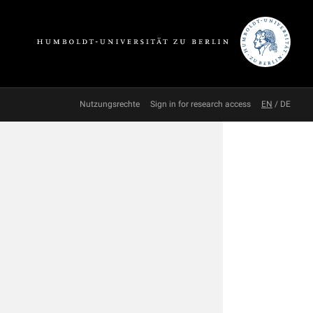
Nutzungsrechte
Sign in for research access
EN
/
DE