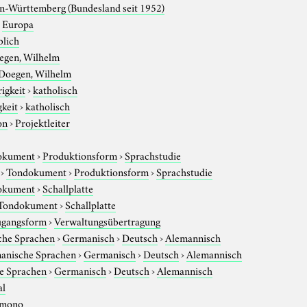
n-Württemberg (Bundesland seit 1952)
›
Europa
blich
egen, Wilhelm
Doegen, Wilhelm
igkeit
›
katholisch
gkeit
›
katholisch
on
›
Projektleiter
okument
›
Produktionsform
›
Sprachstudie
›
Tondokument
›
Produktionsform
›
Sprachstudie
okument
›
Schallplatte
Tondokument
›
Schallplatte
gangsform
›
Verwaltungsübertragung
che Sprachen
›
Germanisch
›
Deutsch
›
Alemannisch
anische Sprachen
›
Germanisch
›
Deutsch
›
Alemannisch
e Sprachen
›
Germanisch
›
Deutsch
›
Alemannisch
al
mono