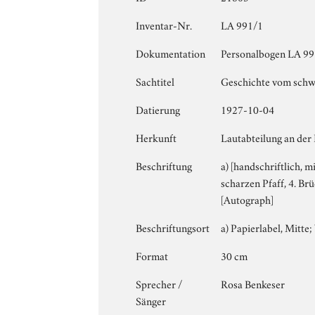
Inventar-Nr.
LA 991/1
Dokumentation
Personalbogen LA 991 
Sachtitel
Geschichte vom schw
Datierung
1927-10-04
Herkunft
Lautabteilung an der
Beschriftung
a) [handschriftlich, m
scharzen Pfaff, 4. Br
[Autograph]
Beschriftungsort
a) Papierlabel, Mitte; 
Format
30 cm
Sprecher /
Rosa Benkeser
Sänger