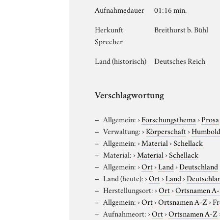
Aufnahmedauer
01:16 min.
Herkunft
Breithurst b. Bühl
Sprecher
Land (historisch)
Deutsches Reich
Verschlagwortung
Allgemein:
›
Forschungsthema
›
Prosa
Verwaltung:
›
Körperschaft
›
Humboldt
Allgemein:
›
Material
›
Schellack
Material:
›
Material
›
Schellack
Allgemein:
›
Ort
›
Land
›
Deutschland
Land (heute):
›
Ort
›
Land
›
Deutschla
Herstellungsort:
›
Ort
›
Ortsnamen A
Allgemein:
›
Ort
›
Ortsnamen A-Z
›
Fr
Aufnahmeort:
›
Ort
›
Ortsnamen A-Z