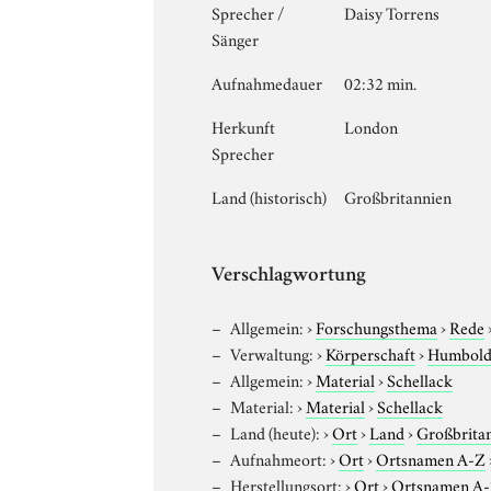
Sprecher /
Daisy Torrens
Sänger
Aufnahmedauer
02:32 min.
Herkunft
London
Sprecher
Land (historisch)
Großbritannien
Verschlagwortung
Allgemein:
›
Forschungsthema
›
Rede
Verwaltung:
›
Körperschaft
›
Humboldt
Allgemein:
›
Material
›
Schellack
Material:
›
Material
›
Schellack
Land (heute):
›
Ort
›
Land
›
Großbrita
Aufnahmeort:
›
Ort
›
Ortsnamen A-Z
Herstellungsort:
›
Ort
›
Ortsnamen A