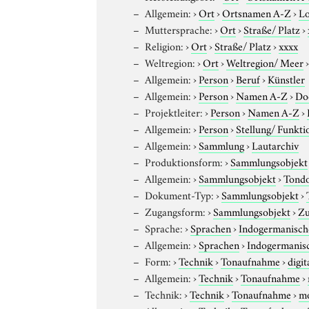
Allgemein:
›
Ort
›
Ortsnamen A-Z
›
Lo
Muttersprache:
›
Ort
›
Straße/ Platz
›
Religion:
›
Ort
›
Straße/ Platz
›
xxxx
Weltregion:
›
Ort
›
Weltregion/ Meer
Allgemein:
›
Person
›
Beruf
›
Künstler
Allgemein:
›
Person
›
Namen A-Z
›
Do
Projektleiter:
›
Person
›
Namen A-Z
›
Allgemein:
›
Person
›
Stellung/ Funkti
Allgemein:
›
Sammlung
›
Lautarchiv
Produktionsform:
›
Sammlungsobjekt
Allgemein:
›
Sammlungsobjekt
›
Tond
Dokument-Typ:
›
Sammlungsobjekt
›
Zugangsform:
›
Sammlungsobjekt
›
Zu
Sprache:
›
Sprachen
›
Indogermanisch
Allgemein:
›
Sprachen
›
Indogermanis
Form:
›
Technik
›
Tonaufnahme
›
digit
Allgemein:
›
Technik
›
Tonaufnahme
›
Technik:
›
Technik
›
Tonaufnahme
›
m