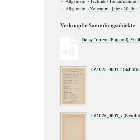
Allgemein:
›
Technik
›
Tonaufnahme
›
Allgemein:
›
Zeitraum
›
Jahr
›
20. Jh.
›
Verknüpfte Sammlungsobjekte
Daisy Torrens (England), Erz
LA1025_0001_r (Schrift
LA1025_0001_v (Schrift