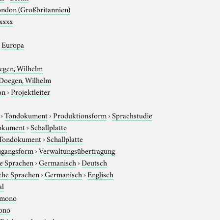
ndon (Großbritannien)
xxxx
›
Europa
egen, Wilhelm
Doegen, Wilhelm
on
›
Projektleiter
›
Tondokument
›
Produktionsform
›
Sprachstudie
okument
›
Schallplatte
Tondokument
›
Schallplatte
gangsform
›
Verwaltungsübertragung
e Sprachen
›
Germanisch
›
Deutsch
che Sprachen
›
Germanisch
›
Englisch
al
mono
ono