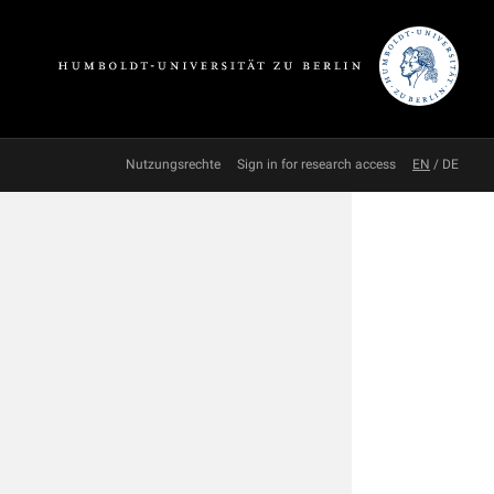
Nutzungsrechte
Sign in for research access
EN
/
DE