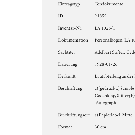
Eintragstyp
Tondokumente
ID
21859
Inventar-Nr.
LA 1025/1
Dokumentation
Personalbogen: LA 10
Sachtitel
Adelbert Stifter: Ge
Datierung
1928-01-26
Herkunft
Lautabteilung an der
Beschriftung
a) [gedruckt:] Sample
Gedenktag, Stifter; b
[Autograph]
Beschriftungsort
a) Papierlabel, Mitte; 
Format
30 cm