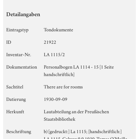
Detailangaben
Eintragstyp
Tondokumente
ID
21922
Inventar-Nr.
LA 1115/2
Dokumentation
Personalbogen LA 1114 - 15 [1 Seite
handschriftlich]
Sachtitel
There are for rooms
Datierung
1930-09-09
Herkunft
Lautabteilung an der Preußischen
Staatsbibliothek
Beschriftung
b) [gedruckt:] La 1115; [handschriftlich:]
LA 1115, Galway 9.9.1930, Tomas O'Maille