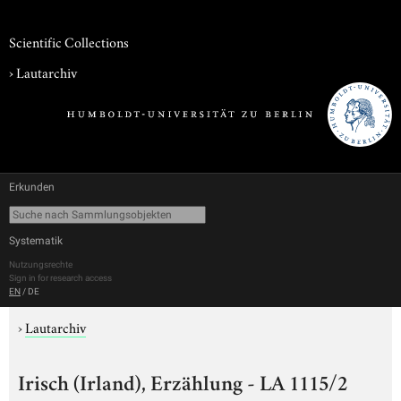
Scientific Collections
›
Lautarchiv
Erkunden
Systematik
Nutzungsrechte
Sign in for research access
EN
/
DE
›
Lautarchiv
Irisch (Irland), Erzählung - LA 1115/2