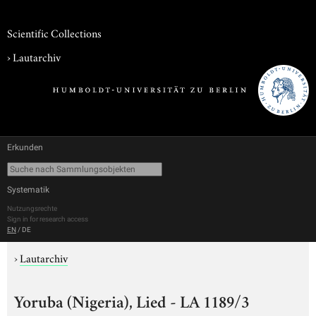
Scientific Collections
›
Lautarchiv
Erkunden
Systematik
Nutzungsrechte
Sign in for research access
EN
/
DE
›
Lautarchiv
Yoruba (Nigeria), Lied - LA 1189/3