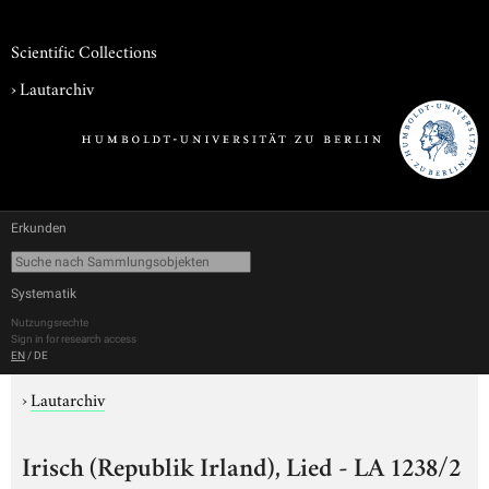
Scientific Collections
›
Lautarchiv
Erkunden
Systematik
Nutzungsrechte
Sign in for research access
EN
/
DE
›
Lautarchiv
Irisch (Republik Irland), Lied - LA 1238/2