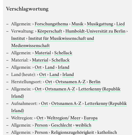
Verschlagwortung
Allgemein:
›
Forschungsthema
›
Musik
›
Musikgattung
›
Lied
Verwaltung:
›
Körperschaft
›
Humboldt-Universität zu Berlin
›
Institut
›
Institut für Musikwissenschaft und
Medienwissenschaft
Allgemein:
›
Material
›
Schellack
Material:
›
Material
›
Schellack
Allgemein:
›
Ort
›
Land
›
Irland
Land (heute):
›
Ort
›
Land
›
Irland
Herstellungsort:
›
Ort
›
Ortsnamen A-Z
›
Berlin
Allgemein:
›
Ort
›
Ortsnamen A-Z
›
Letterkenny (Republik
Irland)
Aufnahmeort:
›
Ort
›
Ortsnamen A-Z
›
Letterkenny (Republik
Irland)
Weltregion:
›
Ort
›
Weltregion/ Meer
›
Europa
Allgemein:
›
Person
›
Geschlecht
›
weiblich
Allgemein:
›
Person
›
Religionszugehörigkeit
›
katholisch