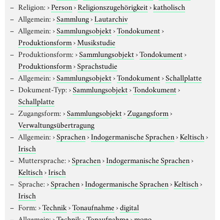
Religion:
›
Person
›
Religionszugehörigkeit
›
katholisch
Allgemein:
›
Sammlung
›
Lautarchiv
Allgemein:
›
Sammlungsobjekt
›
Tondokument
›
Produktionsform
›
Musikstudie
Produktionsform:
›
Sammlungsobjekt
›
Tondokument
›
Produktionsform
›
Sprachstudie
Allgemein:
›
Sammlungsobjekt
›
Tondokument
›
Schallplatte
Dokument-Typ:
›
Sammlungsobjekt
›
Tondokument
›
Schallplatte
Zugangsform:
›
Sammlungsobjekt
›
Zugangsform
›
Verwaltungsübertragung
Allgemein:
›
Sprachen
›
Indogermanische Sprachen
›
Keltisch
›
Irisch
Muttersprache:
›
Sprachen
›
Indogermanische Sprachen
›
Keltisch
›
Irisch
Sprache:
›
Sprachen
›
Indogermanische Sprachen
›
Keltisch
›
Irisch
Form:
›
Technik
›
Tonaufnahme
›
digital
Allgemein:
›
Technik
›
Tonaufnahme
›
mono