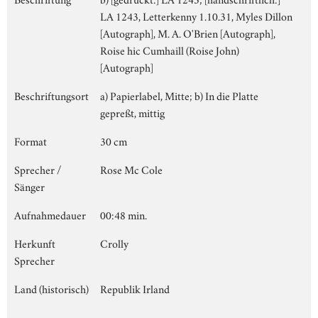
LA 1243, Letterkenny 1.10.31, Myles Dillon
[Autograph], M. A. O'Brien [Autograph],
Roise hic Cumhaill (Roise John)
[Autograph]
Beschriftungsort
a) Papierlabel, Mitte; b) In die Platte
gepreßt, mittig
Format
30 cm
Sprecher /
Rose Mc Cole
Sänger
Aufnahmedauer
00:48 min.
Herkunft
Crolly
Sprecher
Land (historisch)
Republik Irland