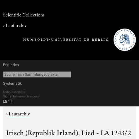
Scientific Collections
›
Lautarchiv
Erkunden
Systematik
Nutzungsrechte
Sign in for research access
EN
/
DE
›
Lautarchiv
Irisch (Republik Irland), Lied - LA 1243/2