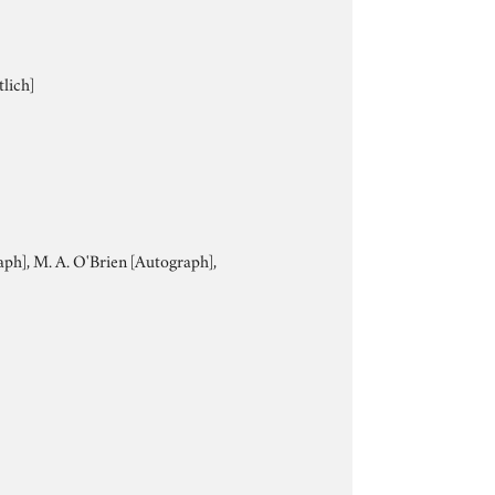
lich]
aph], M. A. O'Brien [Autograph],