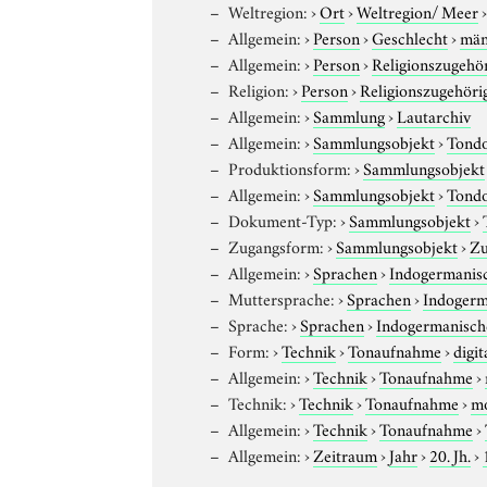
Weltregion:
›
Ort
›
Weltregion/ Meer
Allgemein:
›
Person
›
Geschlecht
›
män
Allgemein:
›
Person
›
Religionszugehör
Religion:
›
Person
›
Religionszugehöri
Allgemein:
›
Sammlung
›
Lautarchiv
Allgemein:
›
Sammlungsobjekt
›
Tond
Produktionsform:
›
Sammlungsobjekt
Allgemein:
›
Sammlungsobjekt
›
Tond
Dokument-Typ:
›
Sammlungsobjekt
›
Zugangsform:
›
Sammlungsobjekt
›
Zu
Allgemein:
›
Sprachen
›
Indogermanis
Muttersprache:
›
Sprachen
›
Indogerm
Sprache:
›
Sprachen
›
Indogermanisch
Form:
›
Technik
›
Tonaufnahme
›
digit
Allgemein:
›
Technik
›
Tonaufnahme
›
Technik:
›
Technik
›
Tonaufnahme
›
m
Allgemein:
›
Technik
›
Tonaufnahme
›
Allgemein:
›
Zeitraum
›
Jahr
›
20. Jh.
›