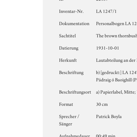
Inventar-Nr.
LA 1247/1
Dokumentation
Personalbogen LA 124
Sachtitel
The brown thornbus
Datierung
1931-10-01
Herkunft
Lautabteilung an der
Beschriftung
b) [gedruckt:] LA 124
Pádraig ó Baoighill (
Beschriftungsort
a) Papierlabel, Mitte; 
Format
30 cm
Sprecher /
Patrick Boyla
Sänger
Aufnahmedauer
00:49 min.