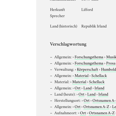
Herkunft
Lifford
Sprecher
Land (historisch)
Republik Irland
Verschlagwortung
Allgemein:
›
Forschungsthema
›
Musi
Allgemein:
›
Forschungsthema
›
Prosa
Verwaltung:
›
Körperschaft
›
Humboldt
Allgemein:
›
Material
›
Schellack
Material:
›
Material
›
Schellack
Allgemein:
›
Ort
›
Land
›
Irland
Land (heute):
›
Ort
›
Land
›
Irland
Herstellungsort:
›
Ort
›
Ortsnamen A
Allgemein:
›
Ort
›
Ortsnamen A-Z
›
Le
Aufnahmeort:
›
Ort
›
Ortsnamen A-Z