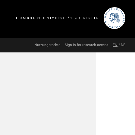
Nutzungsrechte
Sign in for research access
EN
/
DE