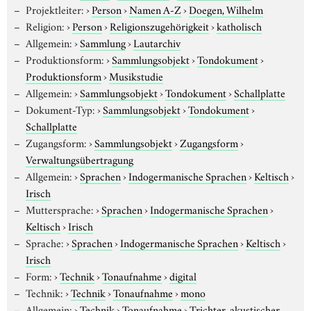
Projektleiter:
›
Person
›
Namen A-Z
›
Doegen, Wilhelm
Religion:
›
Person
›
Religionszugehörigkeit
›
katholisch
Allgemein:
›
Sammlung
›
Lautarchiv
Produktionsform:
›
Sammlungsobjekt
›
Tondokument
›
Produktionsform
›
Musikstudie
Allgemein:
›
Sammlungsobjekt
›
Tondokument
›
Schallplatte
Dokument-Typ:
›
Sammlungsobjekt
›
Tondokument
›
Schallplatte
Zugangsform:
›
Sammlungsobjekt
›
Zugangsform
›
Verwaltungsübertragung
Allgemein:
›
Sprachen
›
Indogermanische Sprachen
›
Keltisch
›
Irisch
Muttersprache:
›
Sprachen
›
Indogermanische Sprachen
›
Keltisch
›
Irisch
Sprache:
›
Sprachen
›
Indogermanische Sprachen
›
Keltisch
›
Irisch
Form:
›
Technik
›
Tonaufnahme
›
digital
Technik:
›
Technik
›
Tonaufnahme
›
mono
Allgemein:
›
Technik
›
Tonaufnahme
›
Trichter, akustischer