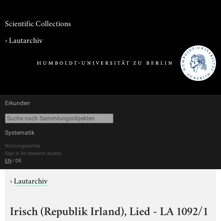
Scientific Collections
›
Lautarchiv
Erkunden
Systematik
Nutzungsrechte
Sign in for research access
EN
/
DE
›
Lautarchiv
Irisch (Republik Irland), Lied - LA 1092/1