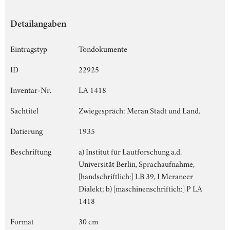
Detailangaben
Eintragstyp
Tondokumente
ID
22925
Inventar-Nr.
LA 1418
Sachtitel
Zwiegespräch: Meran Stadt und Land.
Datierung
1935
Beschriftung
a) Institut für Lautforschung a.d.
Universität Berlin, Sprachaufnahme,
[handschriftlich:] LB 39, I Meraneer
Dialekt; b) [maschinenschriftich:] P LA
1418
Format
30 cm