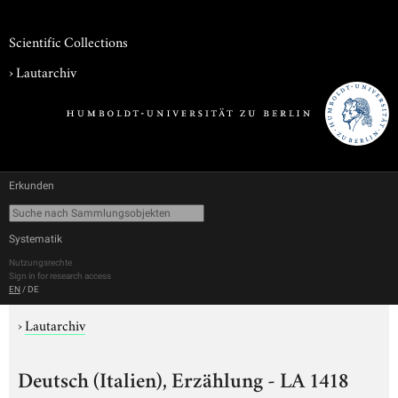
Scientific Collections
›
Lautarchiv
Erkunden
Systematik
Nutzungsrechte
Sign in for research access
EN
/
DE
›
Lautarchiv
Deutsch (Italien), Erzählung - LA 1418