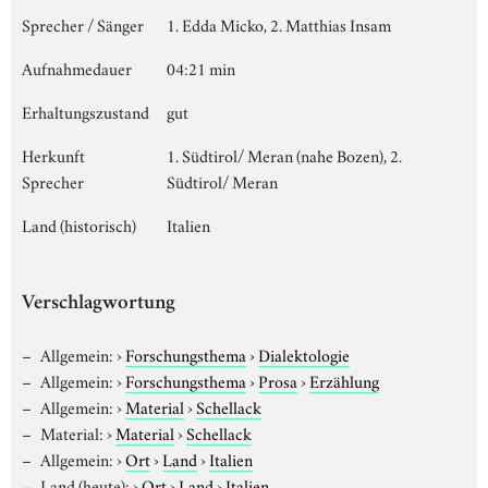
Sprecher / Sänger
1. Edda Micko, 2. Matthias Insam
Aufnahmedauer
04:21 min
Erhaltungszustand
gut
Herkunft
1. Südtirol/ Meran (nahe Bozen), 2.
Sprecher
Südtirol/ Meran
Land (historisch)
Italien
Verschlagwortung
Allgemein:
›
Forschungsthema
›
Dialektologie
Allgemein:
›
Forschungsthema
›
Prosa
›
Erzählung
Allgemein:
›
Material
›
Schellack
Material:
›
Material
›
Schellack
Allgemein:
›
Ort
›
Land
›
Italien
Land (heute):
›
Ort
›
Land
›
Italien