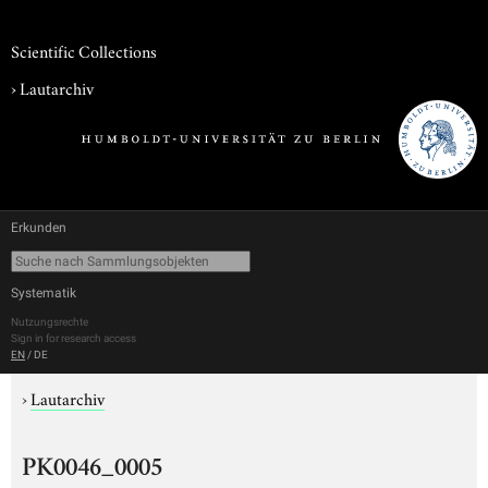
Scientific Collections
›
Lautarchiv
Erkunden
Systematik
Nutzungsrechte
Sign in for research access
EN
/
DE
›
Lautarchiv
PK0046_0005