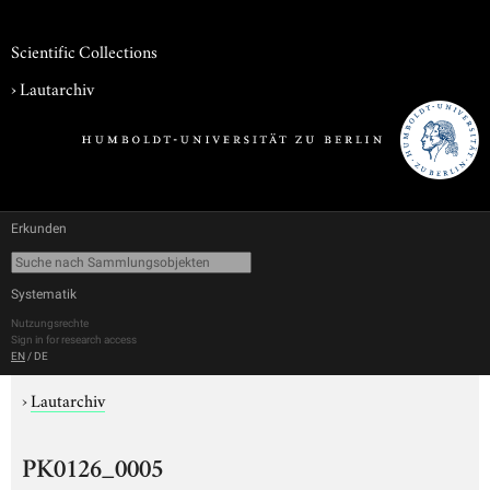
Scientific Collections
›
Lautarchiv
Erkunden
Systematik
Nutzungsrechte
Sign in for research access
EN
/
DE
›
Lautarchiv
PK0126_0005