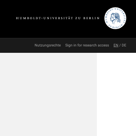
Nutzungsrechte
Sign in for research access
EN
/
DE