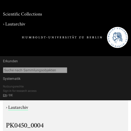
Scientific Collections
›
Lautarchiv
Erkunden
Systematik
Nutzungsrechte
Sign in for research access
EN
/
DE
›
Lautarchiv
PK0450_0004