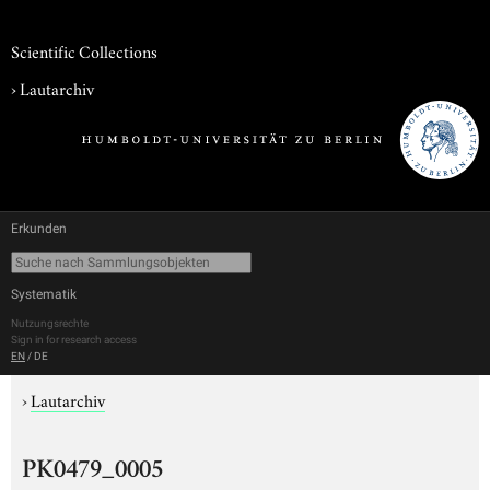
Scientific Collections
›
Lautarchiv
Erkunden
Systematik
Nutzungsrechte
Sign in for research access
EN
/
DE
›
Lautarchiv
PK0479_0005