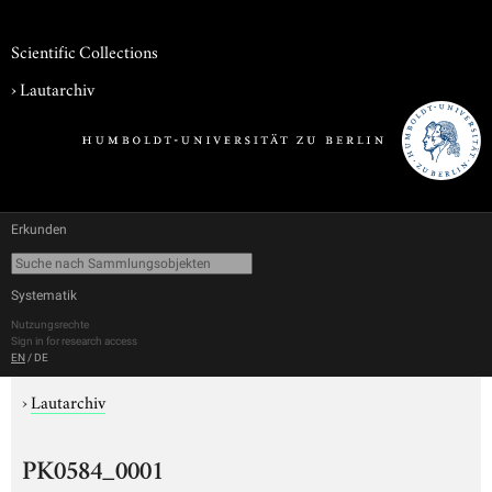
Scientific Collections
›
Lautarchiv
Erkunden
Systematik
Nutzungsrechte
Sign in for research access
EN
/
DE
›
Lautarchiv
PK0584_0001