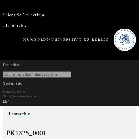
Scientific Collections
›
Lautarchiv
Erkunden
Systematik
Nutzungsrechte
Sign in for research access
EN
/
DE
›
Lautarchiv
PK1325_0001