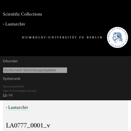
Scientific Collections
›
Lautarchiv
Erkunden
Systematik
Nutzungsrechte
Sign in for research access
EN
/
DE
›
Lautarchiv
LA0777_0001_v